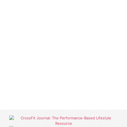
Open Box
Sábado
10:00/11:00
Crossfit
11:00/12:00
CrossFit