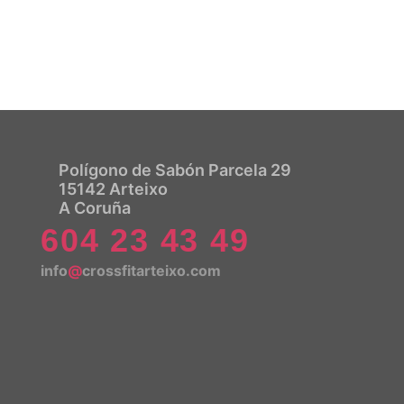
Polígono de Sabón Parcela 29
15142 Arteixo
A Coruña
604 23 43 49
info
@
crossfitarteixo.com