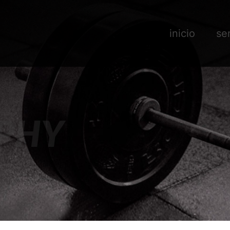
inicio
se
PHY