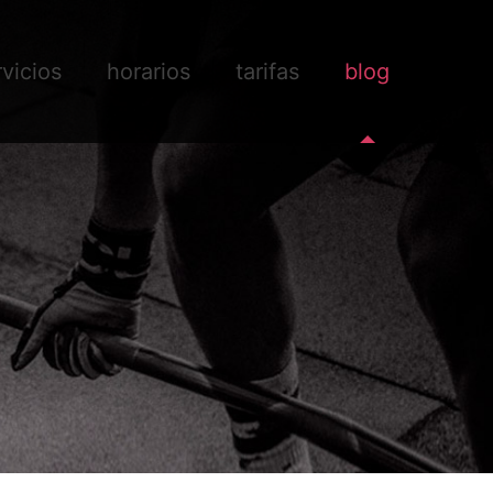
rvicios
horarios
tarifas
blog