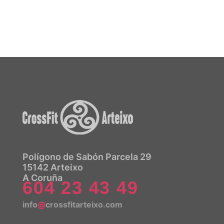
Polígono de Sabón Parcela 29
15142 Arteixo
A Coruña
604 23 43 49
info
@
crossfitarteixo.com