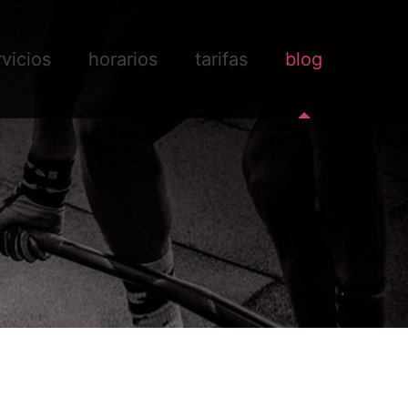
rvicios
horarios
tarifas
blog