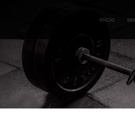
inicio
se