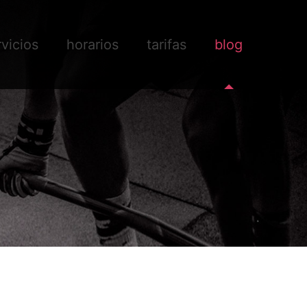
rvicios
horarios
tarifas
blog