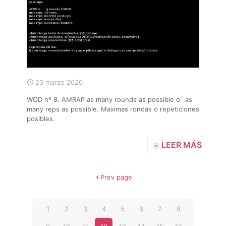
23 marzo 2020
WOD nº 8. AMRAP as many rounds as possible o´ as
many reps as possible. Maximas rondas o repeticiones
posibles.
LEER MÁS
Prev page
1
2
3
4
5
6
7
8