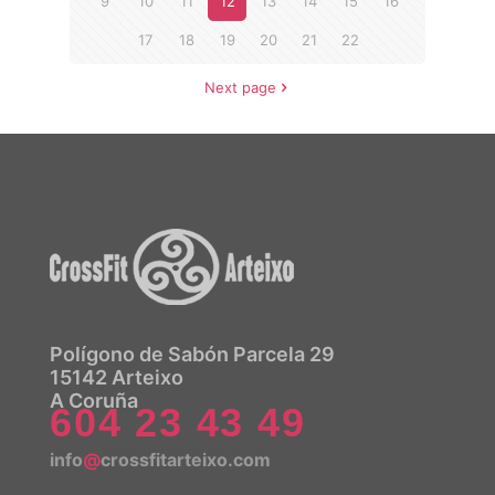
9
10
11
12
13
14
15
16
17
18
19
20
21
22
Next page
Polígono de Sabón Parcela 29
15142 Arteixo
A Coruña
604 23 43 49
info
@
crossfitarteixo.com